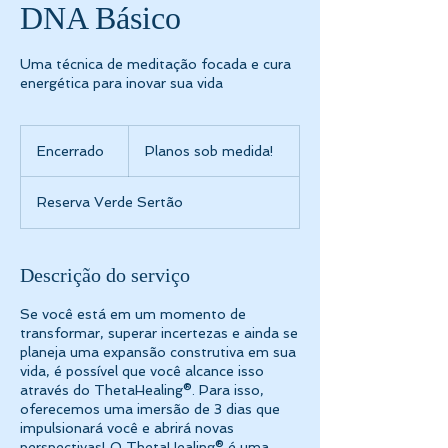
DNA Básico
Uma técnica de meditação focada e cura
energética para inovar sua vida
Planos
sob
Encerrado
E
Planos sob medida!
medida!
n
c
Reserva Verde Sertão
e
r
r
a
Descrição do serviço
d
o
Se você está em um momento de
transformar, superar incertezas e ainda se
planeja uma expansão construtiva em sua
vida, é possível que você alcance isso
através do ThetaHealing®. Para isso,
oferecemos uma imersão de 3 dias que
impulsionará você e abrirá novas
perspectivas! O ThetaHealing® é uma