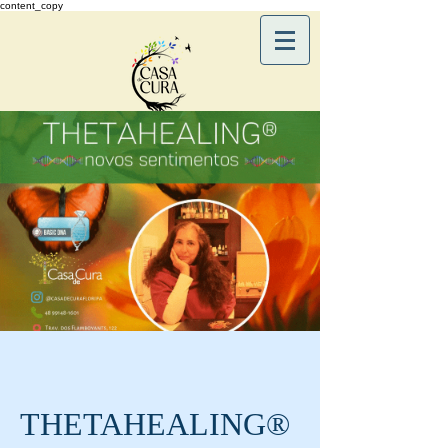
content_copy
THETAHEALING®