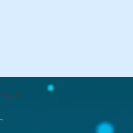
EXÃO E
om