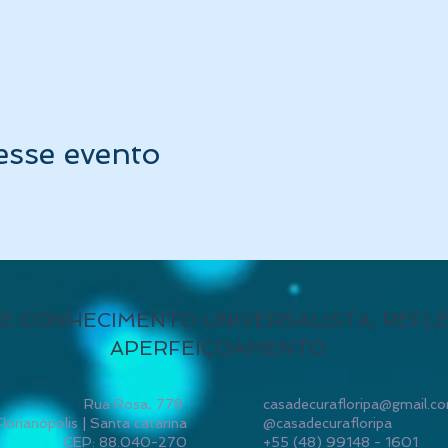
esse evento
E CONHECIMENTO UNIVERSALISTA, REFL
APERFEIÇOAMENTO
Rua Rosa, 778
casadecurafloripa@gmail.c
Florianópolis | Santa catarina
@casadecurafloripa
CEP: 88.040-270
+55 (48) 99148 - 1601