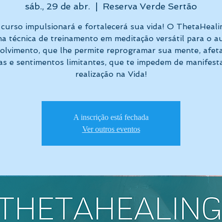
sáb., 29 de abr.
  |  
Reserva Verde Sertão
 curso impulsionará e fortalecerá sua vida! O ThetaHeali
a técnica de treinamento em meditação versátil para o a
olvimento, que lhe permite reprogramar sua mente, afet
as e sentimentos limitantes, que te impedem de manifest
realização na Vida!
A inscrição está fechada
Ver outros eventos