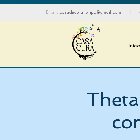
content_copy
Email:
casadecurafloripa@gmail.com
| Wh
Iníci
Theta
com