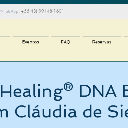
atsApp:
+55(48) 99148-1601
o
Eventos
FAQ
Reservas
Healing® DNA 
 Cláudia de Si