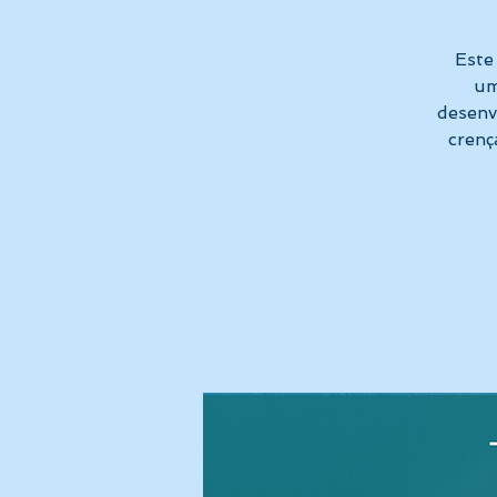
Este
um
desenv
crenç