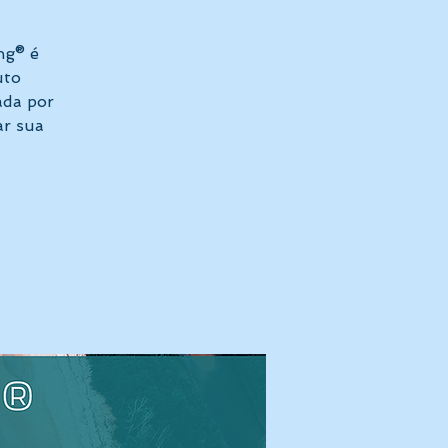
ng® é
uto
ada por
ar sua