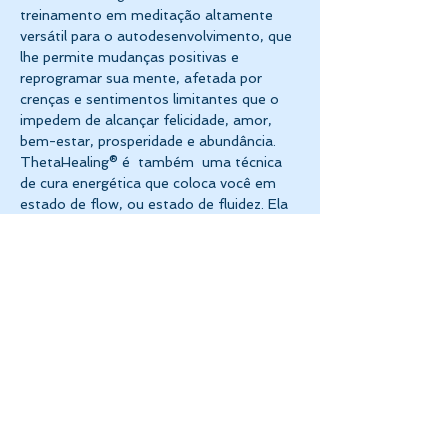
treinamento em meditação altamente 
versátil para o autodesenvolvimento, que 
lhe permite mudanças positivas e 
reprogramar sua mente, afetada por 
crenças e sentimentos limitantes que o 
impedem de alcançar felicidade, amor, 
bem-estar, prosperidade e abundância.
ThetaHealing® é  também  uma técnica 
de cura energética que coloca você em 
estado de flow, ou estado de fluidez. Ela 
nos ensina a identificar e como mudar 
crenças, sentimentos e padrões…
Mostrar mais
Compartilhe esse evento