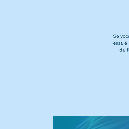
Se voc
essa é
da 