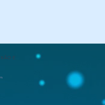
física a milhares de
a a chance de avançar,
anópolis, na Casa de
ndidade e amor, uma
plicadas para curas,
enso ter você aqui com a
EXÃO E
ingança, ressentimento,
om
entos fundamentais para
de acessar livremente
 da existência;