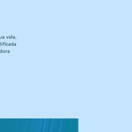
a vida,
ificada
dora