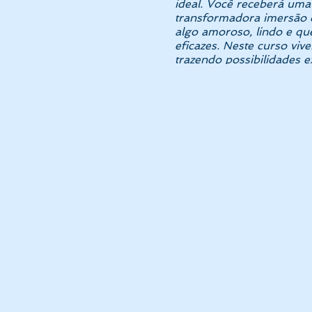
ideal. Você receberá um
transformadora imersão d
algo amoroso, lindo e qu
eficazes. Neste curso vi
trazendo possibilidades 
práticas de ThetaHealing
quinhentos downloads, ca
com seus ancestrais, com
sentimentos que pode nun
guardando emoções negativ
amargura. Isso permitirá
deseja em sua vida de for
PARA QUEM É ESSE C
"Terapeutas, músicos, 
nesse momento de sua vid
conhecerá a perspectiva 
focada, ou em estado de f
inspiração intuitiva. Ap
em compartilhar esse tes
[Profa. Cláudia de Siervi,