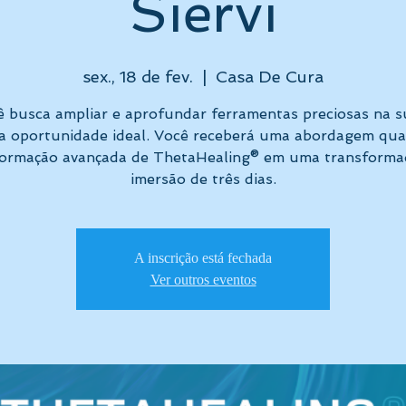
Siervi
sex., 18 de fev.
  |  
Casa De Cura
ê busca ampliar e aprofundar ferramentas preciosas na su
 a oportunidade ideal. Você receberá uma abordagem qual
formação avançada de ThetaHealing® em uma transforma
imersão de três dias.
A inscrição está fechada
Ver outros eventos