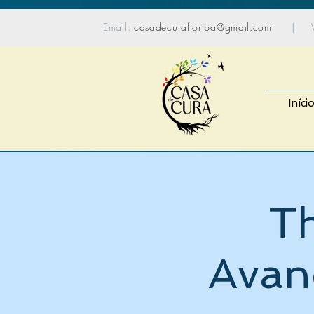
content_copy
Email:
casadecurafloripa@gmail.com
| Wh
Iníci
T
Avan