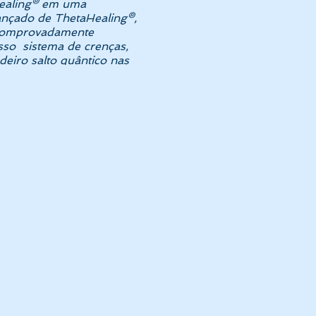
Healing® em uma
ançado de ThetaHealing®,
e comprovadamente
sso sistema de crenças,
eiro salto quântico nas
egativos, ativar mais de
s partidos, conectar-se
nder! Você receberá
 são desperdiçados,
sividade, ciúme, inveja e
manifestar tudo o que
 não importa seu serviço
cnica ThetaHealing® você
 em estado de meditação
memória, a agilidade e a
sentimo-nos confortáveis
dium Vianna Stibal."