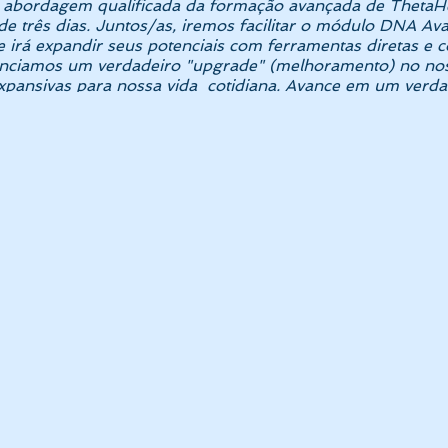
a abordagem qualificada da formação avançada de Theta
e três dias. Juntos/as, iremos facilitar o módulo DNA Av
e irá expandir seus potenciais com ferramentas diretas 
venciamos um verdadeiro "upgrade" (melhoramento) no no
expansivas para nossa vida cotidiana. Avance em um verdad
®. Vocâ irá aprender a limpar pensamentos e sentimentos n
ncelar votos e pactos inconhecidos, curar almas e coraçõe
 seu Eu Superior, com as plantas, aprimorar-se e transce
ca ter experimentado antes e abrirá espaços mentais que
as, como a raiva, vingança, ressentimento, tristeza, agres
 que você use mais energia para alcançar curas rápidas e 
ma muito mais eficiente.
URSO?
empreendedores, cuidadores, poetas, advogados, médicos,
a, através das formações do Básico e do Avançado da té
de atuar a partir da Fonte. A habilidade de estar em ação
luxo, que expande eficazmente as habilidades criativas, a 
ós centenas de sessões de ThetaHealing® na Casa de Cura, 
ouro de conhecimentos formulados pela extraordinária mé
 Florianópolis]