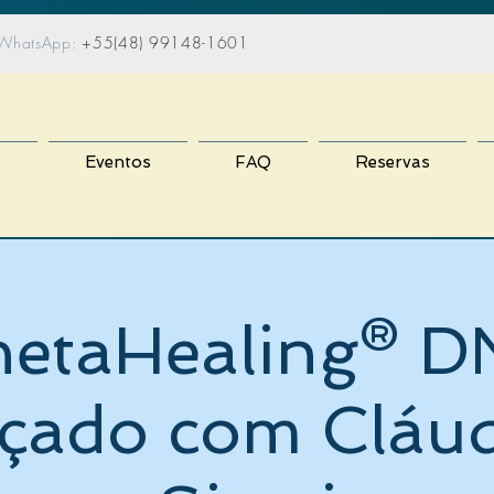
atsApp:
+55(48) 99148-1601
o
Eventos
FAQ
Reservas
hetaHealing® D
çado com Cláud