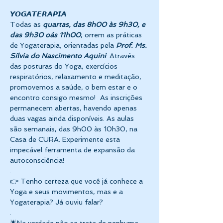
𝙔𝙊𝙂𝘼𝙏𝙀𝙍𝘼𝙋𝙄𝘼 
Todas as 
quartas, das 8h00 às 9h30,
e 
das 9h30 oás 11h00
, orrem as práticas 
de Yogaterapia, orientadas pela 
Prof. Ms. 
Sílvia do Nascimento Aquini
. Através 
das posturas do Yoga, exercícios 
respiratórios, relaxamento e meditação, 
promovemos a saúde, o bem estar e o 
encontro consigo mesmo!  As inscrições 
permanecem abertas, havendo apenas 
duas vagas ainda disponíveis. As aulas 
são semanais, das 9h00 às 10h30, na 
Casa de CURA. Experimente esta 
impecável ferramenta de expansão da 
autoconsciência! 
.
👉 Tenho certeza que você já conhece a 
Yoga e seus movimentos, mas e a 
Yogaterapia? Já ouviu falar? 
. 