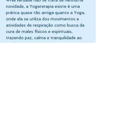
🌟Na verdade não se trata de nenhuma 
novidade, a Yogaterapia existe é uma 
prática quase tão antiga quanto a Yoga, 
onde ela se utiliza dos movimentos e 
atividades de respiração como busca da 
cura de males físicos e espirituais, 
trazendo paz, calma e tranquilidade ao 
praticante. 
Mostrar mais
Compartilhe esse evento
CASA DE CONHECIMENTO