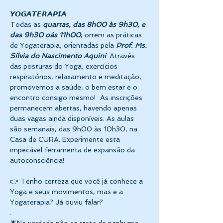
𝙔𝙊𝙂𝘼𝙏𝙀𝙍𝘼𝙋𝙄𝘼 
Todas as 
quartas, das 8h00 às 9h30,
e 
das 9h30 oás 11h00
, orrem as práticas 
de Yogaterapia, orientadas pela 
Prof. Ms. 
Sílvia do Nascimento Aquini
. Através 
das posturas do Yoga, exercícios 
respiratórios, relaxamento e meditação, 
promovemos a saúde, o bem estar e o 
encontro consigo mesmo!  As inscrições 
permanecem abertas, havendo apenas 
duas vagas ainda disponíveis. As aulas 
são semanais, das 9h00 às 10h30, na 
Casa de CURA. Experimente esta 
impecável ferramenta de expansão da 
autoconsciência! 
.
👉 Tenho certeza que você já conhece a 
Yoga e seus movimentos, mas e a 
Yogaterapia? Já ouviu falar? 
. 