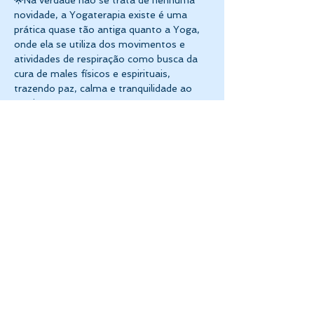
🌟Na verdade não se trata de nenhuma 
novidade, a Yogaterapia existe é uma 
prática quase tão antiga quanto a Yoga, 
onde ela se utiliza dos movimentos e 
atividades de respiração como busca da 
cura de males físicos e espirituais, 
trazendo paz, calma e tranquilidade ao 
praticante. 
Mostrar mais
Compartilhe esse evento
CASA DE CONHECIMENTO