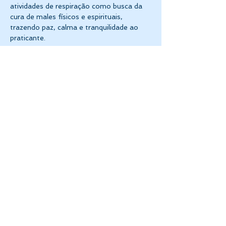
atividades de respiração como busca da 
cura de males físicos e espirituais, 
trazendo paz, calma e tranquilidade ao 
praticante. 
Mostrar mais
Compartilhe esse evento
CASA DE CONHECIMENTO
UNIVERSALISTA, REFLEXÃO
E APERFEIÇOAMENTO