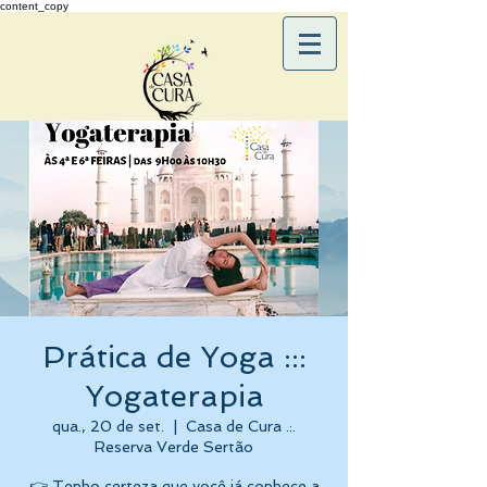
content_copy
Prática de Yoga :::
Yogaterapia
qua., 20 de set.
  |  
Casa de Cura .:.
Reserva Verde Sertão
👉 Tenho certeza que você já conhece a