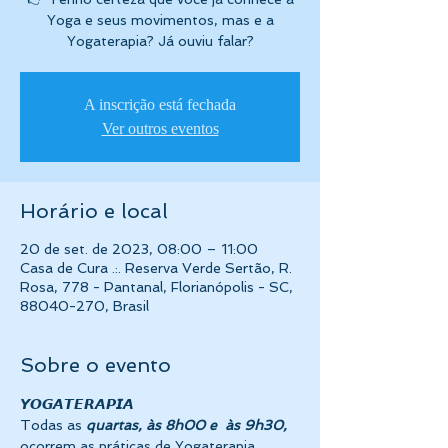
Yoga e seus movimentos, mas e a
Yogaterapia? Já ouviu falar?
A inscrição está fechada
Ver outros eventos
Horário e local
20 de set. de 2023, 08:00 – 11:00
Casa de Cura .:. Reserva Verde Sertão, R.
Rosa, 778 - Pantanal, Florianópolis - SC,
88040-270, Brasil
Sobre o evento
𝙔𝙊𝙂𝘼𝙏𝙀𝙍𝘼𝙋𝙄𝘼 
Todas as 
quartas, às 8h00 e
 às 9h30,
ocorrem as práticas de Yogaterapia, 