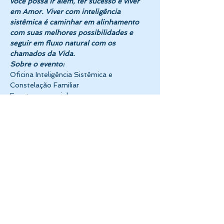
você possa ir além, ter sucesso e viver 
em Amor. Viver com inteligência 
sistêmica é caminhar em alinhamento 
com suas melhores possibilidades e 
seguir em fluxo natural com os 
chamados da Vida.
Sobre o evento:
Oficina Inteligência Sistêmica e 
Constelação Familiar 
Evento presencial
Onde: OFICINA 33 - Rua Prof.…
Mostrar mais
Compartilhe esse evento