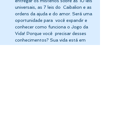
entregar os mistérios sobre as 10 leis 
universais, as 7 leis do  Caibalion e as 
ordens da ajuda e do amor. Será uma 
oportunidade para  você expandir e 
conhecer como funciona o Jogo da 
Vida! Porque você  precisar desses 
conhecimentos? Sua vida está em 
suas mãos e,…
Mostrar mais
Compartilhe esse evento