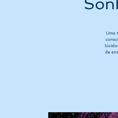
Son
Uma t
consci
lúcido
de ens