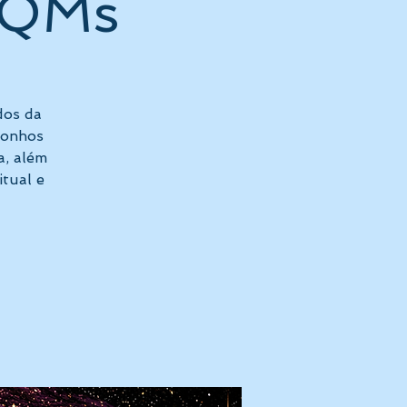
EQMs
dos da
 sonhos
a, além
itual e