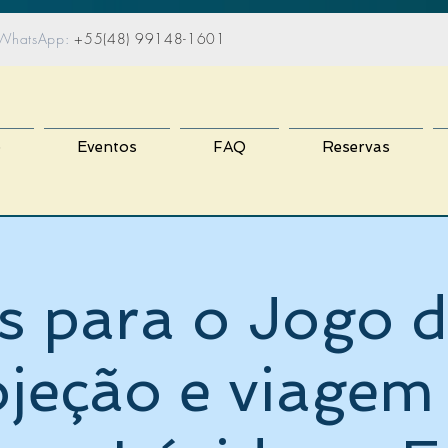
atsApp:
+55(48) 99148-1601
o
Eventos
FAQ
Reservas
s para o Jogo d
ojeção e viagem 