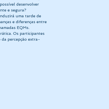
ossível desenvolver 
ente e segura?
conduzirá uma tarde de 
nças e diferenças entre 
 chamadas EQMs.
ática. Os participantes 
o da percepção extra-