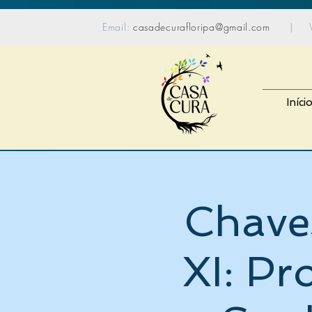
content_copy
Email:
casadecurafloripa@gmail.com
| Wh
Iníci
Chave
XI: Pr