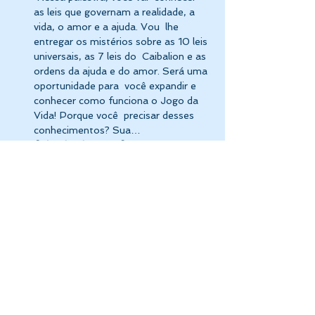
as leis que governam a realidade, a 
vida, o amor e a ajuda. Vou  lhe 
entregar os mistérios sobre as 10 leis 
universais, as 7 leis do  Caibalion e as 
ordens da ajuda e do amor. Será uma 
oportunidade para  você expandir e 
conhecer como funciona o Jogo da 
Vida! Porque você  precisar desses 
conhecimentos? Sua…
[Cláudia de Siervi]
Mostrar mais
Compartilhe esse evento